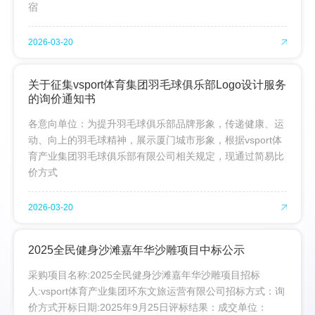
宿
2026-03-20
关于征集vsport体育集团羽毛球俱乐部Logo设计服务
的询价通知书
各意向单位：为提升羽毛球俱乐部品牌形象，传递健康、运
动、向上的羽毛球精神，展示厦门城市形象，根据vsport体
育产业集团羽毛球俱乐部有限公司相关规定，现通过简易比
价方式
2026-03-20
2025全民健身沙滩嘉年华沙雕项目中标公示
采购项目名称:2025全民健身沙滩嘉年华沙雕项目招标
人:vsport体育产业集团环东文旅运营有限公司招标方式：询
价方式开标日期:2025年9月25日评标结果：成交单位：