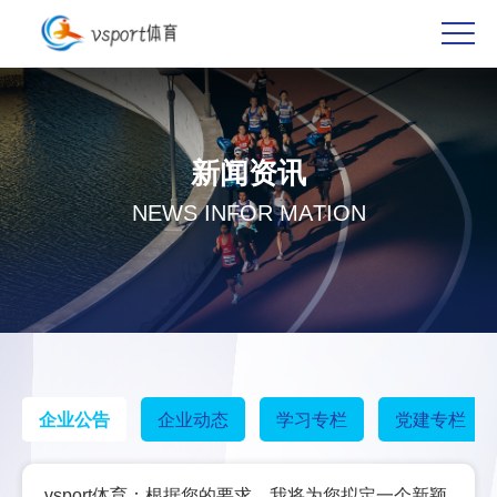
新
闻
资
讯
N
E
W
S
I
N
F
O
R
M
A
T
I
O
N
企业公告
企业动态
学习专栏
党建专栏
vsport体育：根据您的要求，我将为您拟定一个新颖