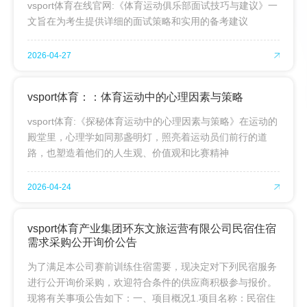
vsport体育在线官网:《体育运动俱乐部面试技巧与建议》一
文旨在为考生提供详细的面试策略和实用的备考建议
2026-04-27
vsport体育：：体育运动中的心理因素与策略
vsport体育:《探秘体育运动中的心理因素与策略》在运动的
殿堂里，心理学如同那盏明灯，照亮着运动员们前行的道
路，也塑造着他们的人生观、价值观和比赛精神
2026-04-24
vsport体育产业集团环东文旅运营有限公司民宿住宿
需求采购公开询价公告
为了满足本公司赛前训练住宿需要，现决定对下列民宿服务
进行公开询价采购，欢迎符合条件的供应商积极参与报价。
现将有关事项公告如下：一、项目概况1.项目名称：民宿住