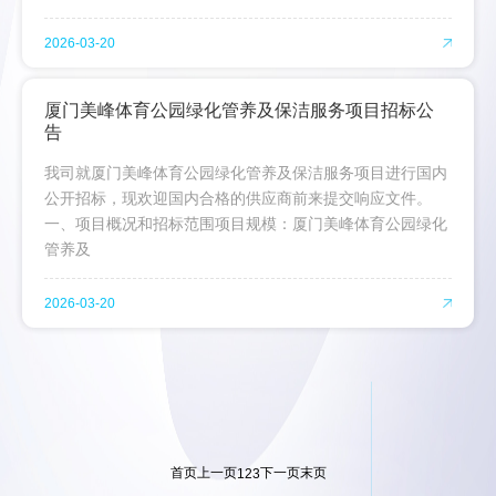
2026-03-20
厦门美峰体育公园绿化管养及保洁服务项目招标公
告
我司就厦门美峰体育公园绿化管养及保洁服务项目进行国内
公开招标，现欢迎国内合格的供应商前来提交响应文件。
一、项目概况和招标范围项目规模：厦门美峰体育公园绿化
管养及
2026-03-20
首页
上一页
下一页
末页
1
2
3